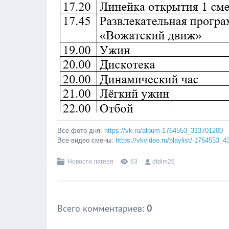
Все фото дня:
https://vk.ru/album-1764553_313701200
Все видео смены:
https://vkvideo.ru/playlist/-1764553_
Новости лагеря
63
dtdim26
Всего комментариев
:
0