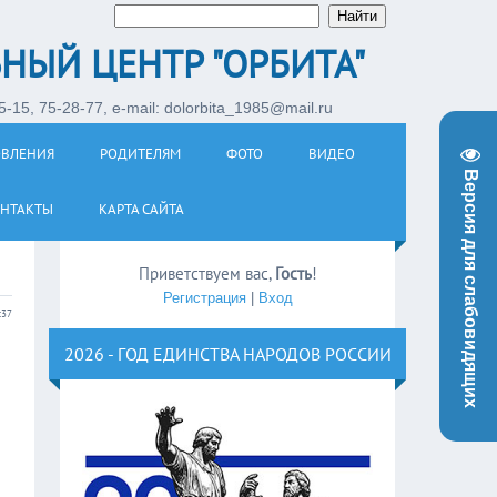
НЫЙ ЦЕНТР "ОРБИТА"
-15, 75-28-77, e-mail: dolorbita_1985@mail.ru
ОВЛЕНИЯ
РОДИТЕЛЯМ
ФОТО
ВИДЕО
Версия для слабовидящих
НТАКТЫ
КАРТА САЙТА
Приветствуем вас
,
Гость
!
Регистрация
|
Вход
:37
2026 - ГОД ЕДИНСТВА НАРОДОВ РОССИИ