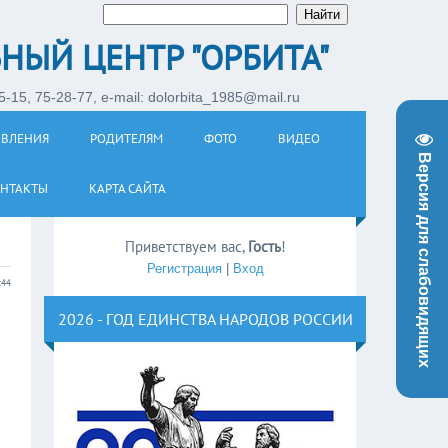
НЫЙ ЦЕНТР "ОРБИТА"
-15, 75-28-77, e-mail: dolorbita_1985@mail.ru
ОВЛЕНИЯ
РОДИТЕЛЯМ
ФОТО
ВИДЕО
Версия для слабовидящих
НТАКТЫ
КАРТА САЙТА
Приветствуем вас
,
Гость
!
Регистрация
|
Вход
:44
2026 - ГОД ЕДИНСТВА НАРОДОВ РОССИИ