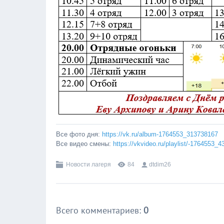
Все фото дня:
https://vk.ru/album-1764553_313738167
Все видео смены:
https://vkvideo.ru/playlist/-1764553_
Новости лагеря
84
dtdim26
Всего комментариев
:
0