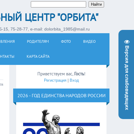
НЫЙ ЦЕНТР "ОРБИТА"
-15, 75-28-77, e-mail: dolorbita_1985@mail.ru
ОВЛЕНИЯ
РОДИТЕЛЯМ
ФОТО
ВИДЕО
Версия для слабовидящих
НТАКТЫ
КАРТА САЙТА
Приветствуем вас
,
Гость
!
Регистрация
|
Вход
:56
2026 - ГОД ЕДИНСТВА НАРОДОВ РОССИИ