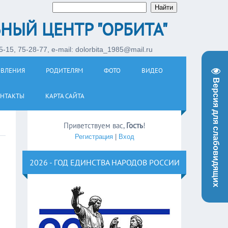
НЫЙ ЦЕНТР "ОРБИТА"
-15, 75-28-77, e-mail: dolorbita_1985@mail.ru
ОВЛЕНИЯ
РОДИТЕЛЯМ
ФОТО
ВИДЕО
Версия для слабовидящих
НТАКТЫ
КАРТА САЙТА
Приветствуем вас
,
Гость
!
Регистрация
|
Вход
2026 - ГОД ЕДИНСТВА НАРОДОВ РОССИИ