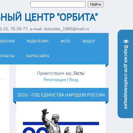
НЫЙ ЦЕНТР "ОРБИТА"
-15, 75-28-77, e-mail: dolorbita_1985@mail.ru
ОВЛЕНИЯ
РОДИТЕЛЯМ
ФОТО
ВИДЕО
Версия для слабовидящих
НТАКТЫ
КАРТА САЙТА
Приветствуем вас
,
Гость
!
Регистрация
|
Вход
2026 - ГОД ЕДИНСТВА НАРОДОВ РОССИИ