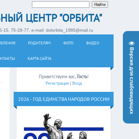
НЫЙ ЦЕНТР "ОРБИТА"
-15, 75-28-77, e-mail: dolorbita_1985@mail.ru
ОВЛЕНИЯ
РОДИТЕЛЯМ
ФОТО
ВИДЕО
Версия для слабовидящих
НТАКТЫ
КАРТА САЙТА
Приветствуем вас
,
Гость
!
Регистрация
|
Вход
2026 - ГОД ЕДИНСТВА НАРОДОВ РОССИИ