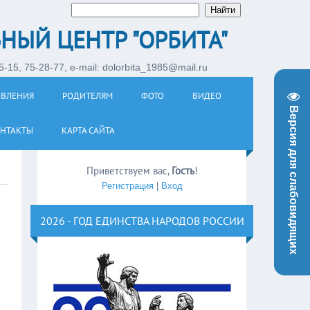
НЫЙ ЦЕНТР "ОРБИТА"
-15, 75-28-77, e-mail: dolorbita_1985@mail.ru
ОВЛЕНИЯ
РОДИТЕЛЯМ
ФОТО
ВИДЕО
Версия для слабовидящих
НТАКТЫ
КАРТА САЙТА
Приветствуем вас
,
Гость
!
Регистрация
|
Вход
2026 - ГОД ЕДИНСТВА НАРОДОВ РОССИИ